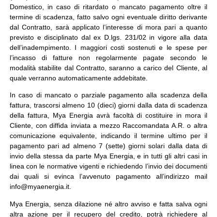
Domestico, in caso di ritardato o mancato pagamento oltre il
termine di scadenza, fatto salvo ogni eventuale diritto derivante
dal Contratto, sarà applicato l’interesse di mora pari a quanto
previsto e disciplinato dal ex D.lgs. 231/02 in vigore alla data
dell’inadempimento. I maggiori costi sostenuti e le spese per
l’incasso di fatture non regolarmente pagate secondo le
modalità stabilite dal Contratto, saranno a carico del Cliente, al
quale verranno automaticamente addebitate.
In caso di mancato o parziale pagamento alla scadenza della
fattura, trascorsi almeno 10 (dieci) giorni dalla data di scadenza
della fattura, Mya Energia avrà facoltà di costituire in mora il
Cliente, con diffida inviata a mezzo Raccomandata A.R. o altra
comunicazione equivalente, indicando il termine ultimo per il
pagamento pari ad almeno 7 (sette) giorni solari dalla data di
invio della stessa da parte Mya Energia, e in tutti gli altri casi in
linea con le normative vigenti e richiedendo l’invio dei documenti
dai quali si evinca l’avvenuto pagamento all’indirizzo mail
info@myaenergia.it.
Mya Energia, senza dilazione né altro avviso e fatta salva ogni
altra azione per il recupero del credito, potrà richiedere al